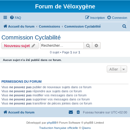
Forum de Véloxygène
FAQ
Inscription
Connexion
R
Accueil du forum
Commissions
Commission Cyclabilité
e
Commission Cyclabilité
c
Rechercher
Recherche avanc
Nouveau sujet
h
0 sujet • Page
1
sur
1
e
Aucun sujet n’a été publié dans ce forum.
r
c
Aller
h
PERMISSIONS DU FORUM
e
Vous
ne pouvez pas
publier de nouveaux sujets dans ce forum
r
Vous
ne pouvez pas
répondre aux sujets dans ce forum
Vous
ne pouvez pas
modifier vos messages dans ce forum
Vous
ne pouvez pas
supprimer vos messages dans ce forum
Vous
ne pouvez pas
transférer de pièces jointes dans ce forum
Accueil du forum
Fuseau horaire sur
UTC+02:00
Développé par
phpBB
® Forum Software © phpBB Limited
Traduction française officielle
©
Qiaeru