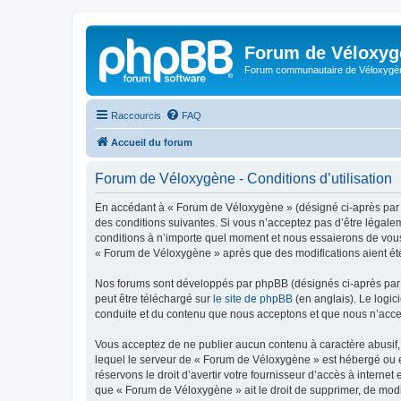
Forum de Véloxyg
Forum communautaire de Véloxygè
Raccourcis
FAQ
Accueil du forum
Forum de Véloxygène - Conditions d’utilisation
En accédant à « Forum de Véloxygène » (désigné ci-après par «
des conditions suivantes. Si vous n’acceptez pas d’être légale
conditions à n’importe quel moment et nous essaierons de vous 
« Forum de Véloxygène » après que des modifications aient été
Nos forums sont développés par phpBB (désignés ci-après par «
peut être téléchargé sur
le site de phpBB
(en anglais). Le logic
conduite et du contenu que nous acceptons et que nous n’acce
Vous acceptez de ne publier aucun contenu à caractère abusif, 
lequel le serveur de « Forum de Véloxygène » est hébergé ou en
réservons le droit d’avertir votre fournisseur d’accès à internet
que « Forum de Véloxygène » ait le droit de supprimer, de modi