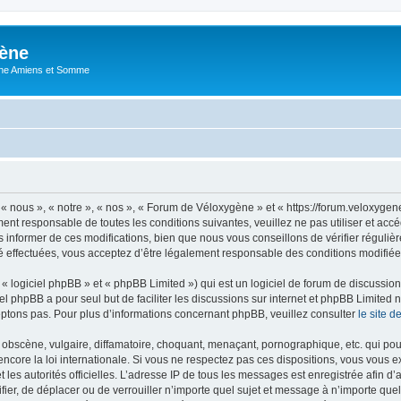
ène
ne Amiens et Somme
 nous », « notre », « nos », « Forum de Véloxygène » et « https://forum.veloxyge
ment responsable de toutes les conditions suivantes, veuillez ne pas utiliser et 
informer de ces modifications, bien que nous vous conseillons de vérifier régulièr
 effectuées, vous acceptez d’être légalement responsable des conditions modifiées
 logiciel phpBB » et « phpBB Limited ») qui est un logiciel de forum de discussio
iel phpBB a pour seul but de faciliter les discussions sur internet et phpBB Limit
ptons pas. Pour plus d’informations concernant phpBB, veuillez consulter
le site 
obscène, vulgaire, diffamatoire, choquant, menaçant, pornographique, etc. qui pourr
core la loi internationale. Si vous ne respectez pas ces dispositions, vous vous 
 et les autorités officielles. L’adresse IP de tous les messages est enregistrée afin 
fier, de déplacer ou de verrouiller n’importe quel sujet et message à n’importe qu