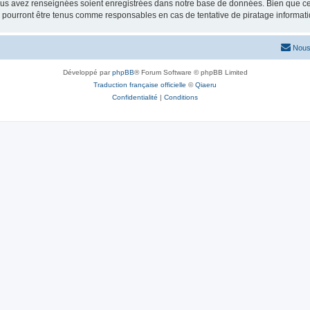
vous avez renseignées soient enregistrées dans notre base de données. Bien que ces
 pourront être tenus comme responsables en cas de tentative de piratage informat
Nous
Développé par
phpBB
® Forum Software © phpBB Limited
Traduction française officielle
©
Qiaeru
Confidentialité
|
Conditions