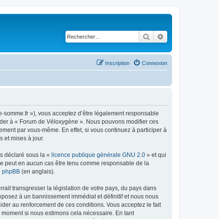
Rechercher
Recherche avancé
Inscription
Connexion
ne-somme.fr »), vous acceptez d’être légalement responsable
accéder à « Forum de Véloxygène ». Nous pouvons modifier ces
ement par vous-même. En effet, si vous continuez à participer à
 et mises à jour.
ns déclaré sous la «
licence publique générale GNU 2.0
» et qui
ed ne peut en aucun cas être tenu comme responsable de la
de phpBB
(en anglais).
ait transgresser la législation de votre pays, du pays dans
exposez à un bannissement immédiat et définitif et nous nous
d’aider au renforcement de ces conditions. Vous acceptez le fait
el moment si nous estimons cela nécessaire. En tant