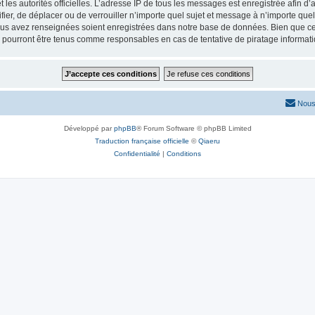
 et les autorités officielles. L’adresse IP de tous les messages est enregistrée afin 
fier, de déplacer ou de verrouiller n’importe quel sujet et message à n’importe qu
vous avez renseignées soient enregistrées dans notre base de données. Bien que ces
 pourront être tenus comme responsables en cas de tentative de piratage informat
Nous
Développé par
phpBB
® Forum Software © phpBB Limited
Traduction française officielle
©
Qiaeru
Confidentialité
|
Conditions