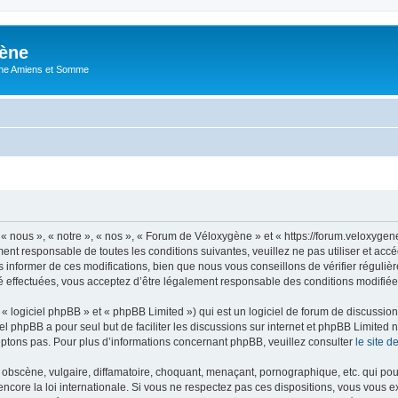
ène
ne Amiens et Somme
 nous », « notre », « nos », « Forum de Véloxygène » et « https://forum.veloxyge
ment responsable de toutes les conditions suivantes, veuillez ne pas utiliser et 
informer de ces modifications, bien que nous vous conseillons de vérifier régulièr
 effectuées, vous acceptez d’être légalement responsable des conditions modifiées
 logiciel phpBB » et « phpBB Limited ») qui est un logiciel de forum de discussio
iel phpBB a pour seul but de faciliter les discussions sur internet et phpBB Limit
ptons pas. Pour plus d’informations concernant phpBB, veuillez consulter
le site 
obscène, vulgaire, diffamatoire, choquant, menaçant, pornographique, etc. qui pourr
core la loi internationale. Si vous ne respectez pas ces dispositions, vous vous 