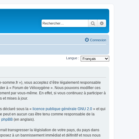
Rechercher
Recherche avancé
Connexion
Langue :
ne-somme.fr »), vous acceptez d’être légalement responsable
accéder à « Forum de Véloxygène ». Nous pouvons modifier ces
ement par vous-même. En effet, si vous continuez à participer à
 et mises à jour.
ns déclaré sous la «
licence publique générale GNU 2.0
» et qui
ed ne peut en aucun cas être tenu comme responsable de la
de phpBB
(en anglais).
ait transgresser la législation de votre pays, du pays dans
exposez à un bannissement immédiat et définitif et nous nous