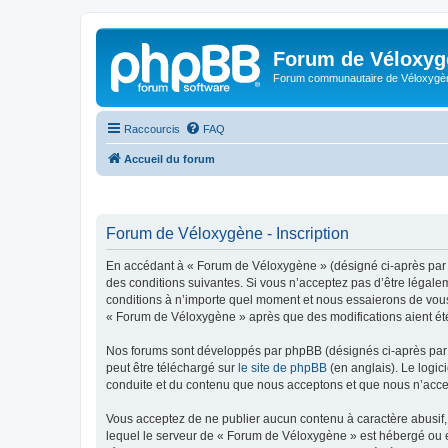
Forum de Véloxyg
Forum communautaire de Véloxygè
Raccourcis
FAQ
Accueil du forum
Forum de Véloxygène - Inscription
En accédant à « Forum de Véloxygène » (désigné ci-après par «
des conditions suivantes. Si vous n’acceptez pas d’être légale
conditions à n’importe quel moment et nous essaierons de vous 
« Forum de Véloxygène » après que des modifications aient été
Nos forums sont développés par phpBB (désignés ci-après par «
peut être téléchargé sur
le site de phpBB
(en anglais). Le logic
conduite et du contenu que nous acceptons et que nous n’acce
Vous acceptez de ne publier aucun contenu à caractère abusif, 
lequel le serveur de « Forum de Véloxygène » est hébergé ou en