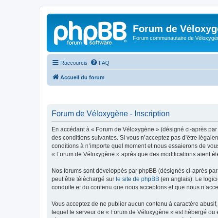
Forum de Véloxyg
Forum communautaire de Véloxygè
Raccourcis
FAQ
Accueil du forum
Forum de Véloxygène - Inscription
En accédant à « Forum de Véloxygène » (désigné ci-après par «
des conditions suivantes. Si vous n’acceptez pas d’être légale
conditions à n’importe quel moment et nous essaierons de vous 
« Forum de Véloxygène » après que des modifications aient été
Nos forums sont développés par phpBB (désignés ci-après par «
peut être téléchargé sur
le site de phpBB
(en anglais). Le logic
conduite et du contenu que nous acceptons et que nous n’acce
Vous acceptez de ne publier aucun contenu à caractère abusif, 
lequel le serveur de « Forum de Véloxygène » est hébergé ou en