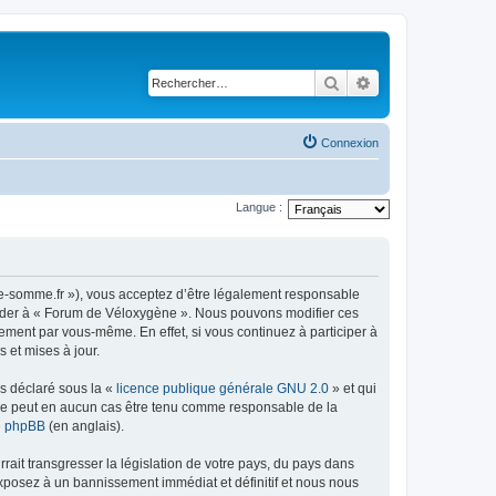
Rechercher
Recherche avancé
Connexion
Langue :
ne-somme.fr »), vous acceptez d’être légalement responsable
accéder à « Forum de Véloxygène ». Nous pouvons modifier ces
ement par vous-même. En effet, si vous continuez à participer à
 et mises à jour.
ns déclaré sous la «
licence publique générale GNU 2.0
» et qui
ed ne peut en aucun cas être tenu comme responsable de la
de phpBB
(en anglais).
ait transgresser la législation de votre pays, du pays dans
exposez à un bannissement immédiat et définitif et nous nous