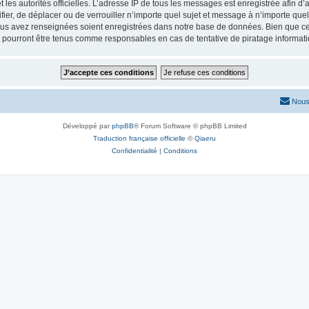
 et les autorités officielles. L’adresse IP de tous les messages est enregistrée afin 
fier, de déplacer ou de verrouiller n’importe quel sujet et message à n’importe qu
vous avez renseignées soient enregistrées dans notre base de données. Bien que ces
 pourront être tenus comme responsables en cas de tentative de piratage informat
Nous
Développé par
phpBB
® Forum Software © phpBB Limited
Traduction française officielle
©
Qiaeru
Confidentialité
|
Conditions