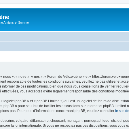
ène
ne Amiens et Somme
 nous », « notre », « nos », « Forum de Véloxygène » et « https://forum.veloxyge
ment responsable de toutes les conditions suivantes, veuillez ne pas utiliser et 
informer de ces modifications, bien que nous vous conseillons de vérifier régulièr
 effectuées, vous acceptez d’être légalement responsable des conditions modifiées
 logiciel phpBB » et « phpBB Limited ») qui est un logiciel de forum de discussio
iel phpBB a pour seul but de faciliter les discussions sur internet et phpBB Limit
ptons pas. Pour plus d’informations concernant phpBB, veuillez consulter
le site 
obscène, vulgaire, diffamatoire, choquant, menaçant, pornographique, etc. qui pourr
core la loi internationale. Si vous ne respectez pas ces dispositions, vous vous 